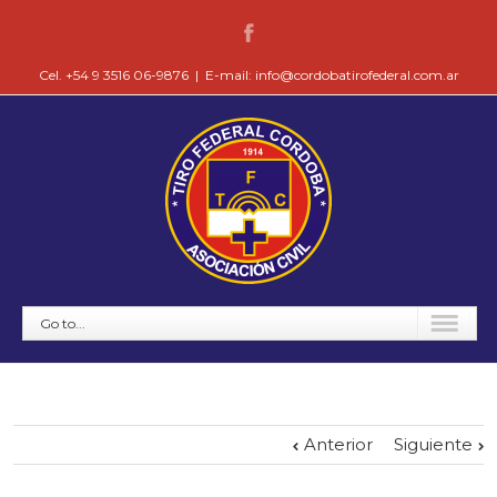
Cel. +54 9 3516 06-9876
|
E-mail: info@cordobatirofederal.com.ar
Go to...
Anterior
Siguiente