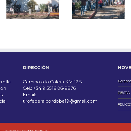
DIRECCIÓN
NOVE
Ceremon
rolla
Camino a la Calera KM 12,5
ión
Cel.: +54 9 3516 06-9876
FIESTA
es
Email:
cia.
tirofederalcordoba19@gmail.com
FELICE