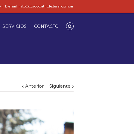
6
|
E-mail: info@cordobatirofederal.com.ar
SERVICIOS
CONTACTO
Anterior
Siguiente