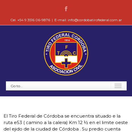
Cel. +54 9 3516 06-9876
|
E-mail: info@cordobatirofederal.com.ar
Go to...
El Tiro Federal de Córdoba se encuentra situado e la
ruta e53 ( camino a la calera) Km 12 ½ en el limite oeste
del ejido de la ciudad de Córdoba . Su predio cuenta