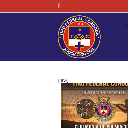
H
[raw]