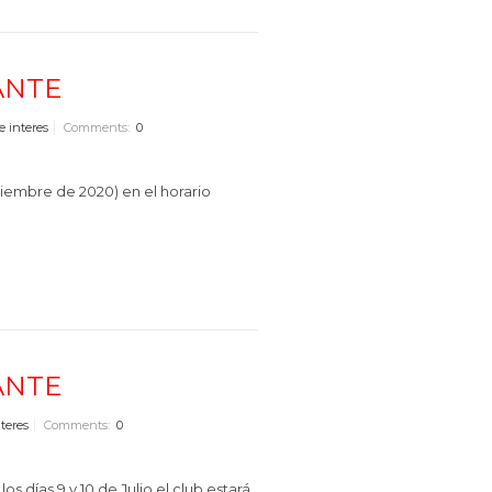
ANTE
e interes
Comments:
0
etiembre de 2020) en el horario
ANTE
teres
Comments:
0
ías 9 y 10 de Julio el club estará