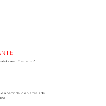
ANTE
s de interes
Comments:
0
 partir del día Martes 3 de
 por