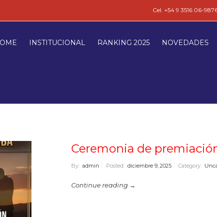
Cel. +54 9 3516 06-987
OME
INSTITUCIONAL
RANKING 2025
NOVEDADES
Ceremonia de premiació
By:
admin
Posted:
diciembre 9, 2025
Category:
Unca
Continue reading →