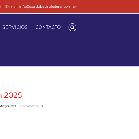
6
|
E-mail: info@cordobatirofederal.com.ar
SERVICIOS
CONTACTO
n 2025
tegorized
Comments:
0