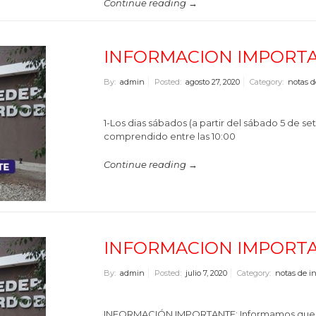
Continue reading →
INFORMACION IMPORT
By:
admin
Posted:
agosto 27, 2020
Category:
notas d
1-Los dias sábados (a partir del sábado 5 de s
comprendido entre las 10:00
Continue reading →
INFORMACION IMPORT
By:
admin
Posted:
julio 7, 2020
Category:
notas de in
INFORMACIÓN IMPORTANTE: Informamos que los d