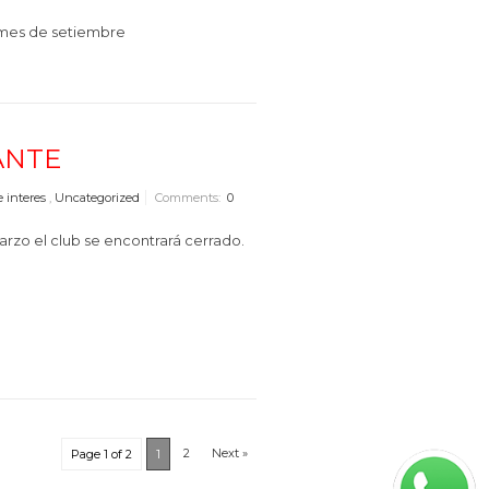
l mes de setiembre
ANTE
e interes
,
Uncategorized
Comments:
0
arzo el club se encontrará cerrado.
2
Next »
Page 1 of 2
1