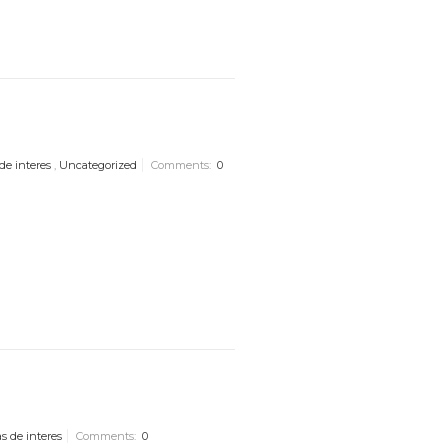
5
de interes
,
Uncategorized
Comments:
0
s de interes
Comments:
0