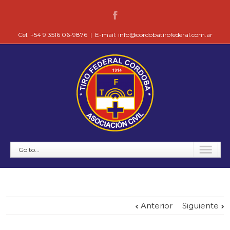
Cel. +54 9 3516 06-9876
|
E-mail: info@cordobatirofederal.com.ar
Go to...
Anterior
Siguiente