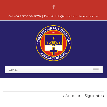
Cel. +54 9 3516 06-9876
|
E-mail: info@cordobatirofederal.com.ar
Go to...
Anterior
Siguiente