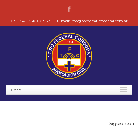
Cel. +54 9 3516 06-9876
|
E-mail: info@cordobatirofederal.com.ar
Go to...
Siguiente