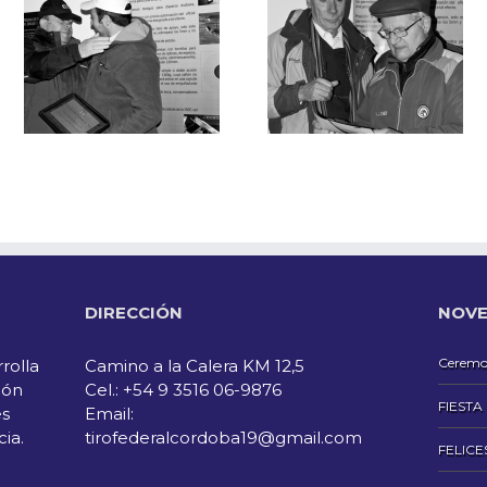
DIRECCIÓN
NOVE
Ceremon
rolla
Camino a la Calera KM 12,5
ión
Cel.: +54 9 3516 06-9876
FIESTA
es
Email:
cia.
tirofederalcordoba19@gmail.com
FELICE