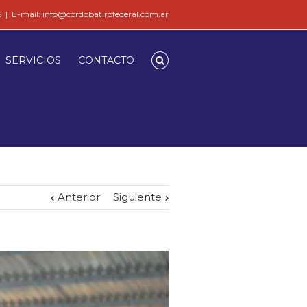
6
|
E-mail: info@cordobatirofederal.com.ar
SERVICIOS
CONTACTO
Anterior
Siguiente