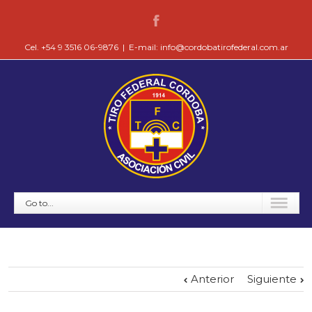
Cel. +54 9 3516 06-9876
|
E-mail: info@cordobatirofederal.com.ar
Go to...
Anterior
Siguiente