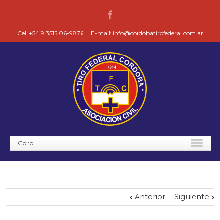
Cel. +54 9 3516 06-9876
|
E-mail: info@cordobatirofederal.com.ar
Go to...
Anterior
Siguiente