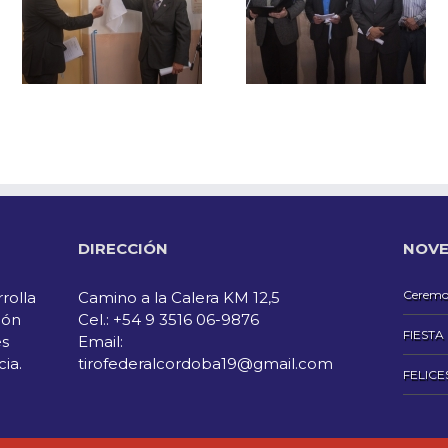
DIRECCIÓN
NOVE
Ceremon
rolla
Camino a la Calera KM 12,5
ión
Cel.: +54 9 3516 06-9876
FIESTA
es
Email:
cia.
tirofederalcordoba19@gmail.com
FELICE