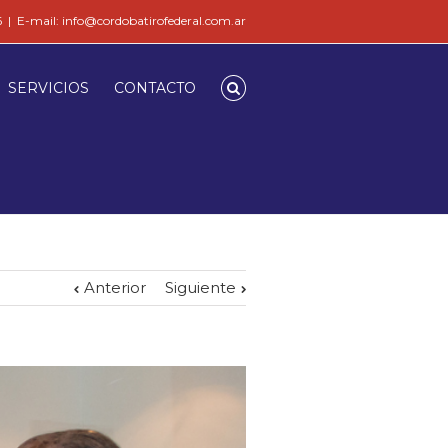
6
|
E-mail: info@cordobatirofederal.com.ar
SERVICIOS
CONTACTO
Anterior
Siguiente