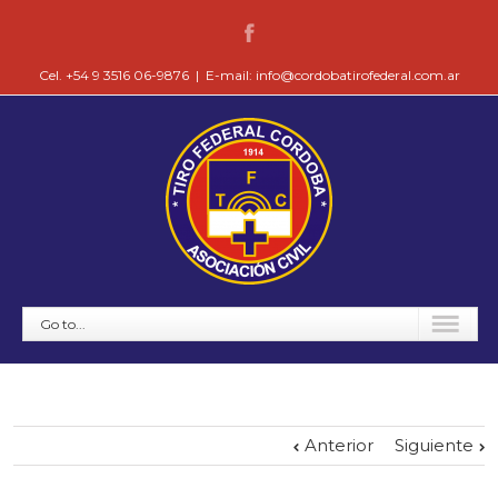
Cel. +54 9 3516 06-9876
|
E-mail: info@cordobatirofederal.com.ar
Go to...
Anterior
Siguiente