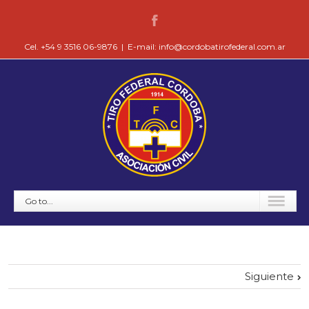
Cel. +54 9 3516 06-9876
|
E-mail: info@cordobatirofederal.com.ar
Go to...
Siguiente