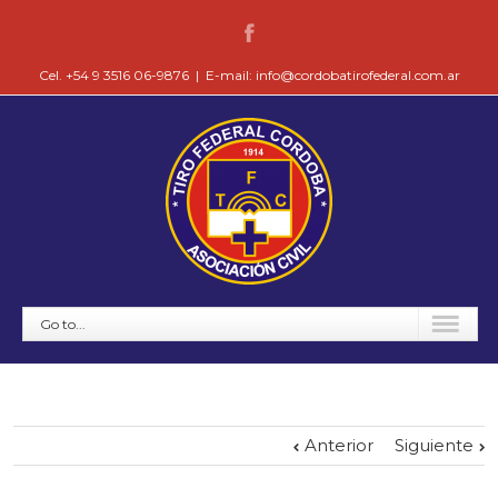
Cel. +54 9 3516 06-9876
|
E-mail: info@cordobatirofederal.com.ar
Go to...
Anterior
Siguiente