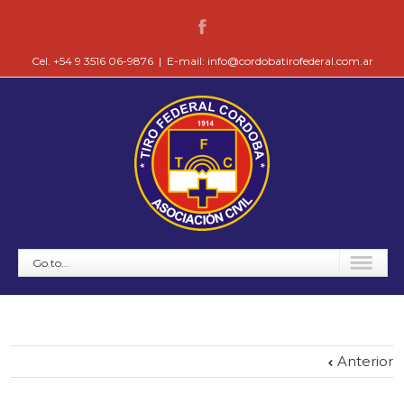
Cel. +54 9 3516 06-9876
|
E-mail: info@cordobatirofederal.com.ar
Go to...
Anterior