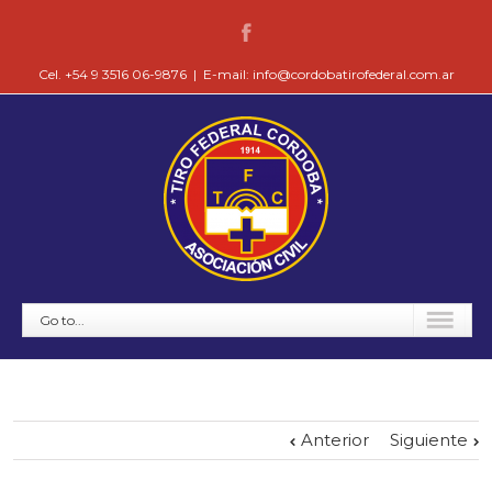
Cel. +54 9 3516 06-9876
|
E-mail: info@cordobatirofederal.com.ar
Go to...
Anterior
Siguiente