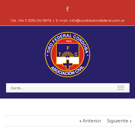
Cel. +54 9 3516 06-9876
|
E-mail: info@cordobatirofederal.com.ar
Go to...
Anterior
Siguiente