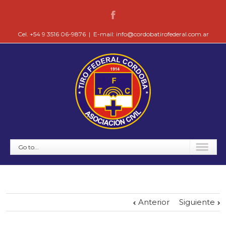
Cel. +54 9 3516 06-9876
|
E-mail: info@cordobatirofederal.com.ar
Go to...
Anterior
Siguiente