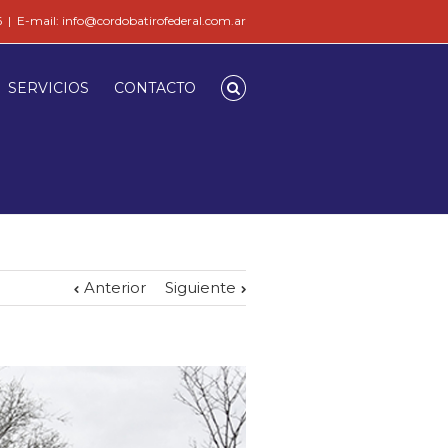
6
|
E-mail: info@cordobatirofederal.com.ar
SERVICIOS
CONTACTO
Anterior
Siguiente