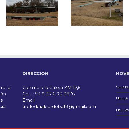
DIRECCIÓN
NOVE
Ceremon
rolla
Camino a la Calera KM 12,5
ión
Cel.: +54 9 3516 06-9876
FIESTA
es
Email:
cia.
tirofederalcordoba19@gmail.com
FELICE